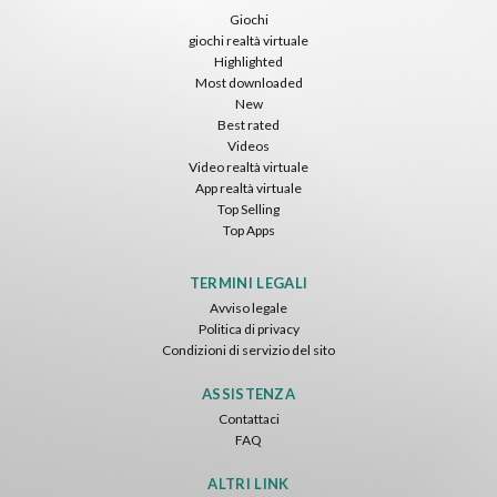
Giochi
giochi realtà virtuale
Highlighted
Most downloaded
New
Best rated
Videos
Video realtà virtuale
App realtà virtuale
Top Selling
Top Apps
TERMINI LEGALI
Avviso legale
Politica di privacy
Condizioni di servizio del sito
ASSISTENZA
Contattaci
FAQ
ALTRI LINK