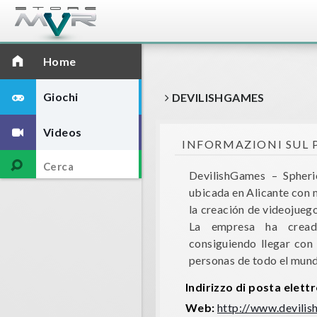
Home
Giochi
DEVILISHGAMES
Videos
INFORMAZIONI SUL
DevilishGames – Spheri
ubicada en Alicante con 
la creación de videojueg
La empresa ha crea
consiguiendo llegar con
personas de todo el mun
Indirizzo di posta elett
Web:
http://www.devili