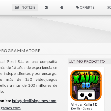
NOTIZIE
OFFERTE
S
 PROGRAMMATORE
cal Pixel S.L. es una compañía
ULTIMO PRODOTTO
más de 15 años de experiencia en
os independientes y por encargo.
do más de 150 videojuegos
 ellos a más de 100 millones de
do.
ronica:
info@devilishgames.com
Virtual Kaiju 3D
shgames.com
DevilishGames