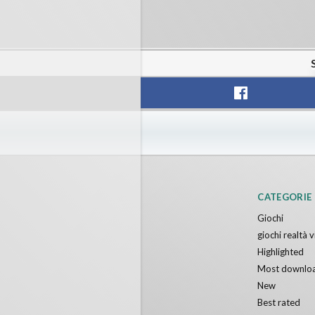
CATEGORIE
Giochi
giochi realtà v
Highlighted
Most downlo
New
Best rated