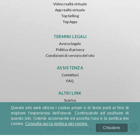
Video realtà virtuale
App realtà virtuale
Top Selling
Top Apps
TERMINI LEGALI
Avviso legale
Politica di privacy
Condizioni di servizio del sito
ASSISTENZA
Contattaci
FAQ
ALTRI LINK
Scarica
Feed
Questo sito web utlizza i cookie propri e di terze parti al fine di
Sitemap
migliore l'esperienza dell'utente. Continuando ad usufruire di
questo sito, l'utente acconsente ed accetta l'uso e la politica dei
cookie.
Consulta qui la politica dei cookie.
Chiudere
©2026. Tutti i diritti riservati