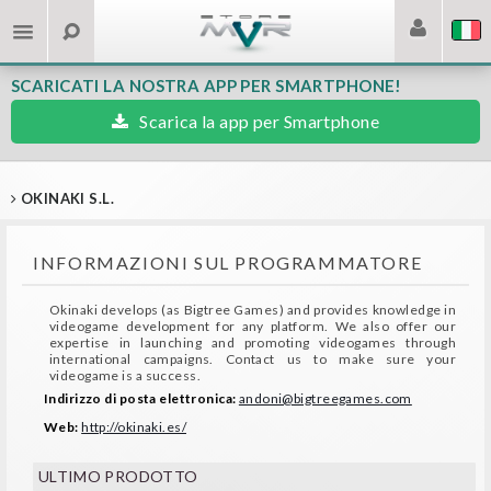
SCARICATI LA NOSTRA APP PER SMARTPHONE!
Scarica la app per Smartphone
OKINAKI S.L.
INFORMAZIONI SUL PROGRAMMATORE
Okinaki develops (as Bigtree Games) and provides knowledge in
videogame development for any platform. We also offer our
expertise in launching and promoting videogames through
international campaigns. Contact us to make sure your
videogame is a success.
Indirizzo di posta elettronica:
andoni@bigtreegames.com
Web:
http://okinaki.es/
ULTIMO PRODOTTO