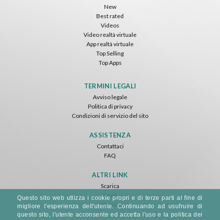
New
Best rated
Videos
Video realtà virtuale
App realtà virtuale
Top Selling
Top Apps
TERMINI LEGALI
Avviso legale
Politica di privacy
Condizioni di servizio del sito
ASSISTENZA
Contattaci
FAQ
ALTRI LINK
Scarica
Feed
Questo sito web utlizza i cookie propri e di terze parti al fine di
Sitemap
migliore l'esperienza dell'utente. Continuando ad usufruire di
questo sito, l'utente acconsente ed accetta l'uso e la politica dei