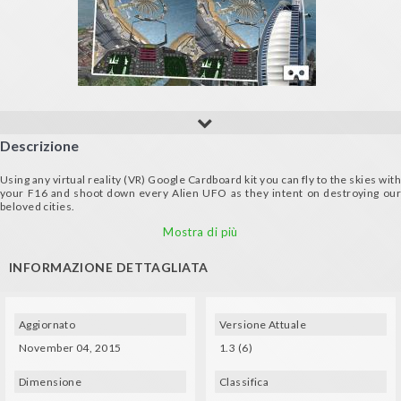
Descrizione
Using any virtual reality (VR) Google Cardboard kit you can fly to the skies with
your F16 and shoot down every Alien UFO as they intent on destroying our
beloved cities.
Use the VR viewer to Play and shoot the flying Aliens UFO. Shoot the Aliens
Mostra di più
UFO as they fly over our beloved cities and stop them to invade us!
Requires any enabled Google Cardboards mobile virtual reality headset.
INFORMAZIONE DETTAGLIATA
Download Aliens Invasion VR and enjoy a real VR experience.
Features:
- Full 3D Experience and head tracking for mobile VR.
Aggiornato
Versione Attuale
- Realistic Incredible graphics that create lifelike atmosphere for Paris,Pisa
and New York.
November 04, 2015
1.3 (6)
- Easy to use controls
- Compatible with Google Cardboard
Dimensione
Classifica
Your Fighting skills needed to save our beloved cities from Aliens who wants