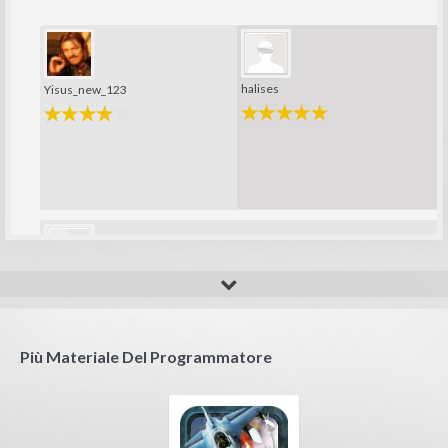
halises
Yisus_new_123
Moath Qwaqneh
Love VR Games Great fighting love how to shoot a UFOs to 
Più Materiale Del Programmatore