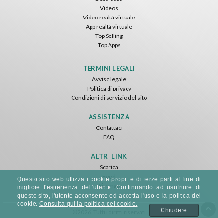
Videos
Video realtà virtuale
App realtà virtuale
Top Selling
Top Apps
TERMINI LEGALI
Avviso legale
Politica di privacy
Condizioni di servizio del sito
ASSISTENZA
Contattaci
FAQ
ALTRI LINK
Scarica
Feed
Questo sito web utlizza i cookie propri e di terze parti al fine di
Sitemap
migliore l'esperienza dell'utente. Continuando ad usufruire di
questo sito, l'utente acconsente ed accetta l'uso e la politica dei
cookie.
Consulta qui la politica dei cookie.
Chiudere
©2026. Tutti i diritti riservati