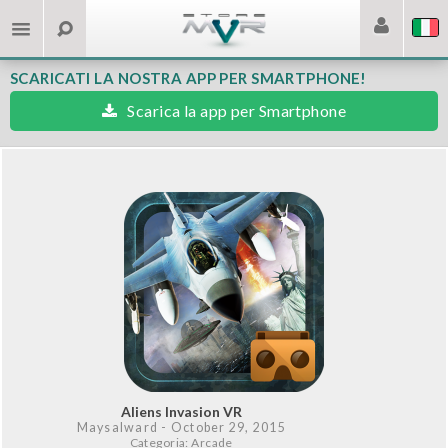
SCARICATI LA NOSTRA APP PER SMARTPHONE!
Scarica la app per Smartphone
Aliens Invasion VR
Maysalward
- October 29, 2015
Categoria: Arcade