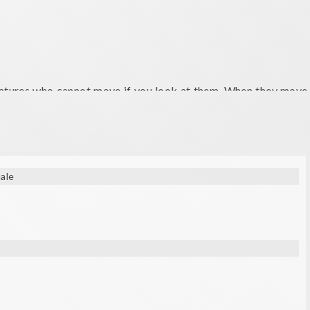
creatures who cannot move if you look at them. When they move,
 but keep looking at them!
ale