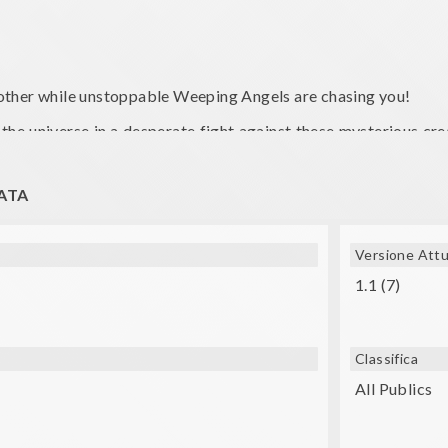
other while unstoppable Weeping Angels are chasing you!
f the universe in a desperate fight against these mysterious 
gel, you can just run away. Do not turn your head, do not blink
ATA
Versione Attu
1.1 (7)
Classifica
All Publics