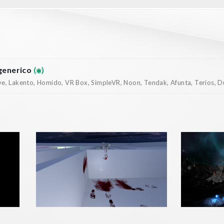
generico
(
)
, Lakento, Homido, VR Box, SimpleVR, Noon, Tendak, Afunta, Terios, Dur