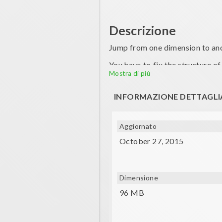
Descrizione
Jump from one dimension to an
You have to fix the structure o
they are really fast!
Mostra di più
You cannot destroy a weeping an
INFORMAZIONE DETTAGLI
Aggiornato
October 27, 2015
Dimensione
96 MB