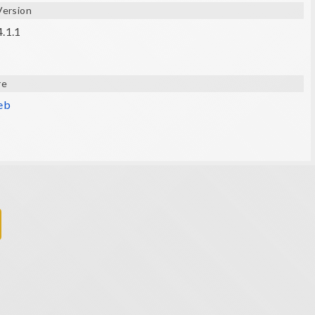
Version
4.1.1
re
web