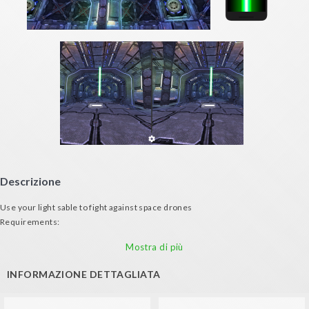
Descrizione
Use your light sable to fight against space drones
Requirements:
- Android mobile phone
Mostra di più
- VR Glasses
- A second device with gyroscope to serve as sword
INFORMAZIONE DETTAGLIATA