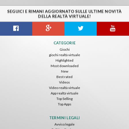
SEGUICI E RIMANI AGGIORNATO SULLE ULTIME NOVITÀ
DELLA REALTÀ VIRTUALE!
Citizens War VR
Crystals Tunnel VR
THEMEPARK VR
CATEGORIE
Nvía
Nvía
Nvía
Giochi
giochi realtà virtuale
Gratis
Gratis
Gratis
Highlighted
Most downloaded
New
Best rated
Videos
Video realtà virtuale
App realtà virtuale
Top Selling
Top Apps
Basketball VR
F1 VR Demo
Energy Sword VR
Nvía
Nvía
Nvía
TERMINI LEGALI
Avviso legale
Gratis
Gratis
Gratis