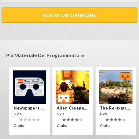
SCRIVI UN'OPINIONE
Più Materiale Del Programmatore
Newspapers Spain VR
Alien Creepers VR
The Relaxatron
Nvía
Nvía
Nvía
Gratis
Gratis
Gratis