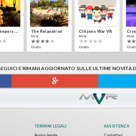
Alien Creepers VR
The Relaxatron
Citizens War VR
Nvía
Nvía
Nvía
Gratis
Gratis
Grati
SEGUICI E RIMANI AGGIORNATO SULLE ULTIME NOVITÀ 
Sword VR
Jumping Levels
Nvía
Gratis
TERMINI LEGALI
ASSISTENZA
Avviso legale
Contattaci