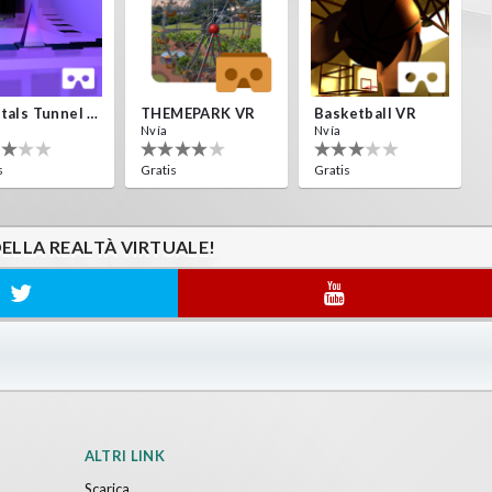
Crystals Tunnel VR
THEMEPARK VR
Basketball VR
Nvía
Nvía
s
Gratis
Gratis
DELLA REALTÀ VIRTUALE!
ALTRI LINK
Scarica