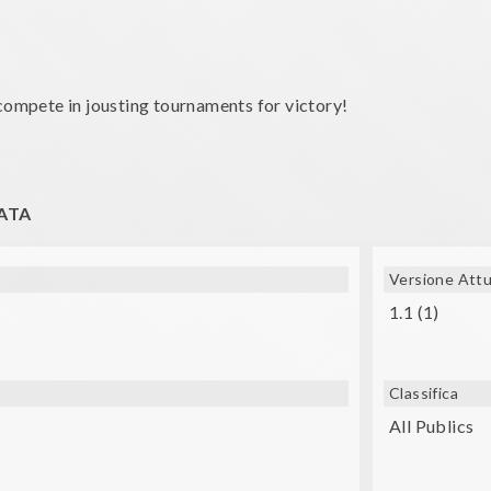
 compete in jousting tournaments for victory!
ATA
bile phone and your virtual reality glasses.
 Cheide; Kevin MacLeod - Skye Cuillin.
Versione Attu
1.1 (1)
Classifica
All Publics