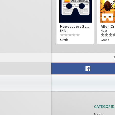
Newspapers Spain VR
Nvía
Nvía
Gratis
Gratis
F1 VR Demo
Energy 
Nvía
Nvía
Gratis
Gratis
CATEGORIE
Giochi