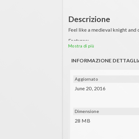
Descrizione
Feel like a medieval knight and
Features:
Mostra di più
- Medieval atmosphere
INFORMAZIONE DETTAGLI
- Control the joust with your mo
Music: Kevin MacLeod - Achaidh
Aggiornato
June 20, 2016
Dimensione
28 MB