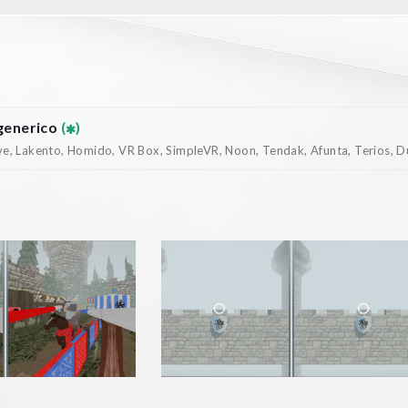
generico
(
)
, Lakento, Homido, VR Box, SimpleVR, Noon, Tendak, Afunta, Terios, Dur