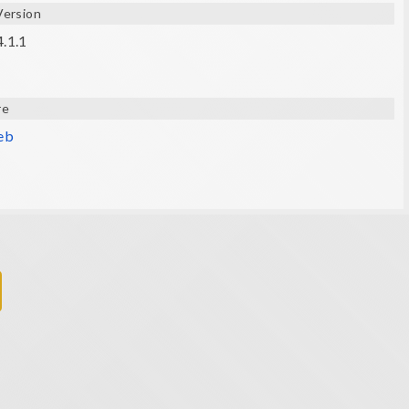
Version
4.1.1
re
web