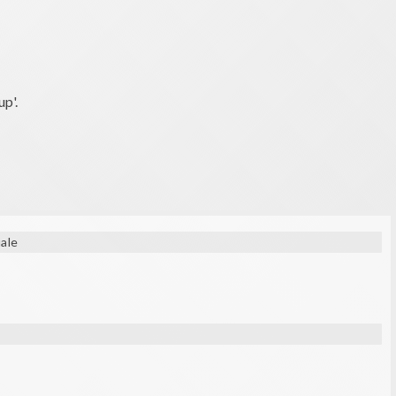
p'.
ale