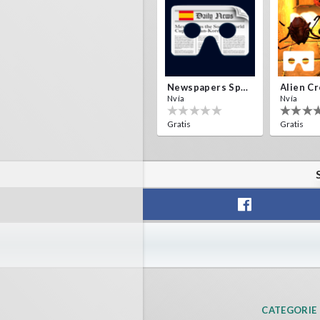
Newspapers Spain VR
Nvía
Nvía
Gratis
Gratis
F1 VR Demo
Energy 
Nvía
Nvía
Gratis
Gratis
CATEGORIE