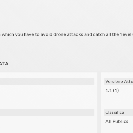
 which you have to avoid drone attacks and catch all the 'level u
ATA
SK, Lakento, Durovis, Google Cardboard, etc.)
Versione Attu
1.1 (1)
Classifica
All Publics