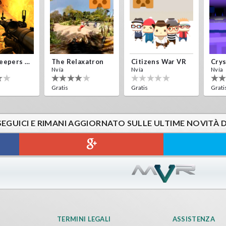
Alien Creepers VR
The Relaxatron
Citizens War VR
Nvía
Nvía
Nvía
Gratis
Gratis
Grati
SEGUICI E RIMANI AGGIORNATO SULLE ULTIME NOVITÀ 
Sword VR
Jumping Levels
Nvía
Gratis
TERMINI LEGALI
ASSISTENZA