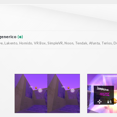
generico
(
)
, Lakento, Homido, VR Box, SimpleVR, Noon, Tendak, Afunta, Terios, Dur