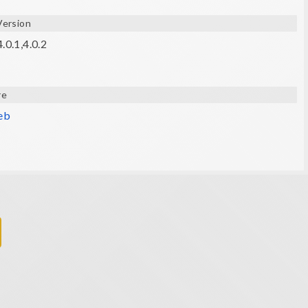
Version
.0.1,4.0.2
re
web