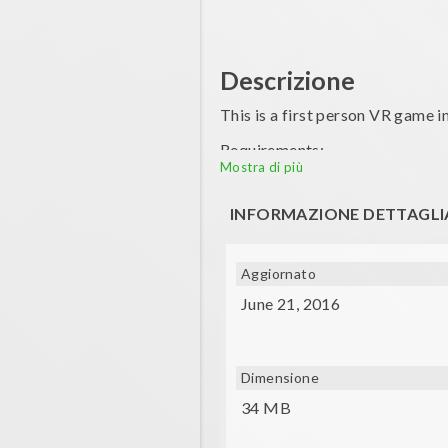
Descrizione
This is a first person VR game in
Requirements:
Mostra di più
- Gyroscope
INFORMAZIONE DETTAGLI
- Compatible VR glasses (VXMA
- Controller device for moving
Aggiornato
Credits: visionvortex
June 21, 2016
Dimensione
34 MB