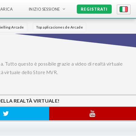
CARICA
INIZIO SESSIONE
REGISTRATI
Selling Arcade
Top aplicaciones de Arcade
a. Tutto questo è possibile grazie a video di realtà virtuale
ltà virtuale dello Store MVR.
DELLA REALTÀ VIRTUALE!