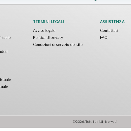
TERMINI LEGALI
ASSISTENZA
Avviso legale
Contattaci
irtuale
Politica di privacy
FAQ
Condizioni di servizio del sito
aded
irtuale
tuale
©2026. Tutti i diritti riservati