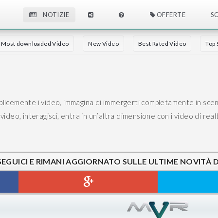
NOTIZIE
OFFERTE
S
Most downloaded Video
New Video
Best Rated Video
Top 
semplicemente i video, immagina di immergerti completamente in scen
 video, interagisci, entra in un’altra dimensione con i video di rea
SEGUICI E RIMANI AGGIORNATO SULLE ULTIME NOVITÀ 