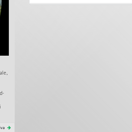
ale,
d-
i
iva