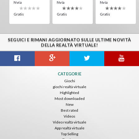
Nvía
Nvía
Nvía
Gratis
Gratis
Gratis
SEGUICI E RIMANI AGGIORNATO SULLE ULTIME NOVITÀ
DELLA REALTÀ VIRTUALE!
Citizens War VR
Crystals Tunnel VR
THEMEPARK VR
CATEGORIE
Nvía
Nvía
Nvía
Giochi
giochi realtà virtuale
Gratis
Gratis
Gratis
Highlighted
Most downloaded
New
Best rated
Videos
Video realtà virtuale
App realtà virtuale
Top Selling