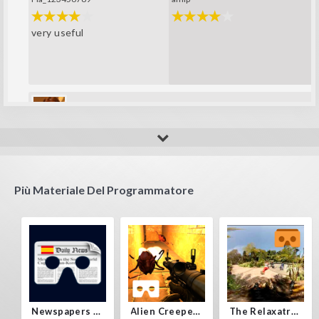
very useful
Yisus_new_123
Great launcher VR
Più Materiale Del Programmatore
Newspapers Spain VR
Alien Creepers VR
The Relaxatron