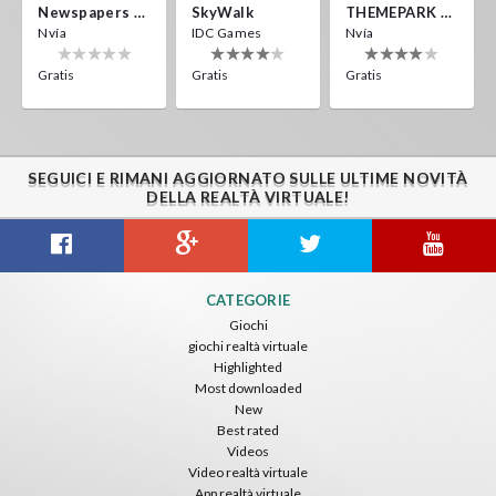
Newspapers Spain VR
SkyWalk
THEMEPARK VR
Nvía
IDC Games
Nvía
Gratis
Gratis
Gratis
SEGUICI E RIMANI AGGIORNATO SULLE ULTIME NOVITÀ
DELLA REALTÀ VIRTUALE!
CATEGORIE
Giochi
giochi realtà virtuale
Highlighted
Most downloaded
New
Best rated
Videos
Video realtà virtuale
App realtà virtuale