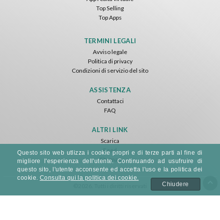
Top Selling
Top Apps
TERMINI LEGALI
Avviso legale
Politica di privacy
Condizioni di servizio del sito
ASSISTENZA
Contattaci
FAQ
ALTRI LINK
Scarica
Feed
Questo sito web utlizza i cookie propri e di terze parti al fine di
Sitemap
migliore l'esperienza dell'utente. Continuando ad usufruire di
questo sito, l'utente acconsente ed accetta l'uso e la politica dei
cookie.
Consulta qui la politica dei cookie.
Chiudere
©2026. Tutti i diritti riservati