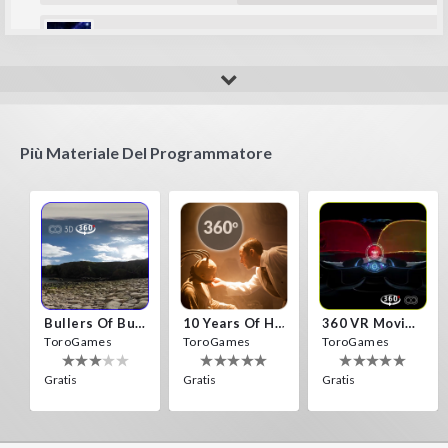
amip
awesome game and designs
Più Materiale Del Programmatore
Bullers Of Buchan Aberdeen
10 Years Of Horror Nights
360 VR Movie Experience
ToroGames
ToroGames
ToroGames
Gratis
Gratis
Gratis