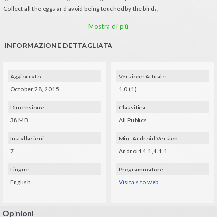
- Collect all the eggs and avoid being touched by the birds,
- Use the mini map to find all of them.
Mostra di più
- Reach the highest level amongst your friends.
INFORMAZIONE DETTAGLIATA
Aggiornato
Versione Attuale
October 28, 2015
1.0 (1)
Dimensione
Classifica
38 MB
All Publics
Installazioni
Min. Android Version
7
Android 4.1,4.1.1
Lingue
Programmatore
English
Visita sito web
Opinioni