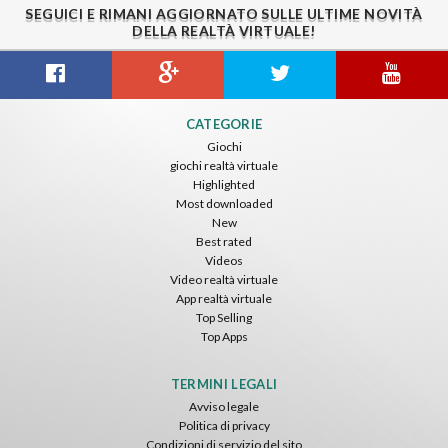
SEGUICI E RIMANI AGGIORNATO SULLE ULTIME NOVITÀ
DELLA REALTÀ VIRTUALE!
Gravity Box
Caminandes
New Bom Bom Vr SBS 2020
CATEGORIE
ToroGames
ToroGames
ToroGames
Giochi
giochi realtà virtuale
Gratis
Gratis
Gratis
Highlighted
Most downloaded
New
Best rated
Videos
Video realtà virtuale
App realtà virtuale
Top Selling
Top Apps
Tsuruda I Can Get Really Crazy
Fireworks On Victory Day
Blackjack VR
ToroGames
ToroGames
ToroGames
TERMINI LEGALI
Avviso legale
Gratis
Gratis
Gratis
Politica di privacy
Condizioni di servizio del sito