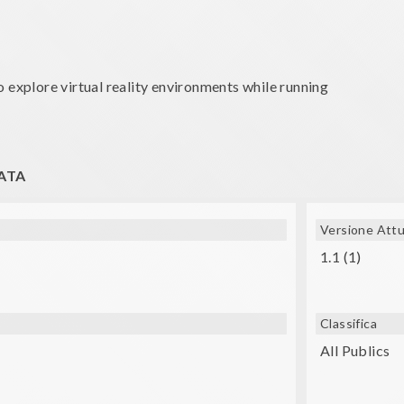
o explore virtual reality environments while running
 (VXMASK, Lakento, Durovis, Google Cardboard, etc.) are nee
ATA
Versione Attu
1.1 (1)
Classifica
All Publics