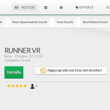
NOTIZIE
OFFERTE
S
hi
Most downloaded Giochi
New Giochi
Best Rated Giochi
RUNNER VR
Nvía
- October 02, 2015
Categoria: Casual
Aggiungi alla mia lista dei desideri
Installa
1