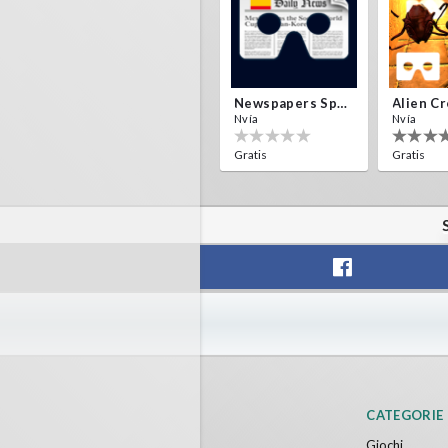
Newspapers Spain VR
Nvía
Nvía
Gratis
Gratis
F1 VR Demo
Energy 
Nvía
Nvía
Gratis
Gratis
CATEGORIE
Giochi