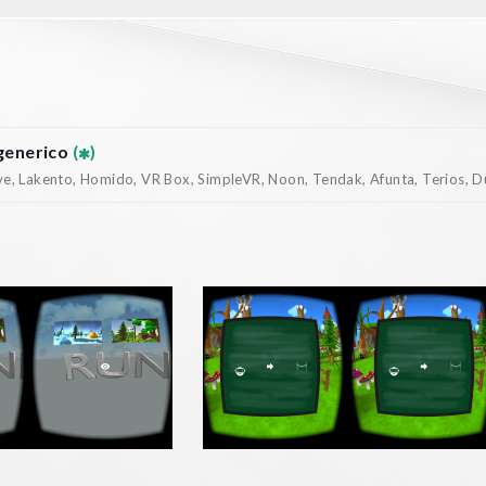
generico
(
)
, Lakento, Homido, VR Box, SimpleVR, Noon, Tendak, Afunta, Terios, Dur