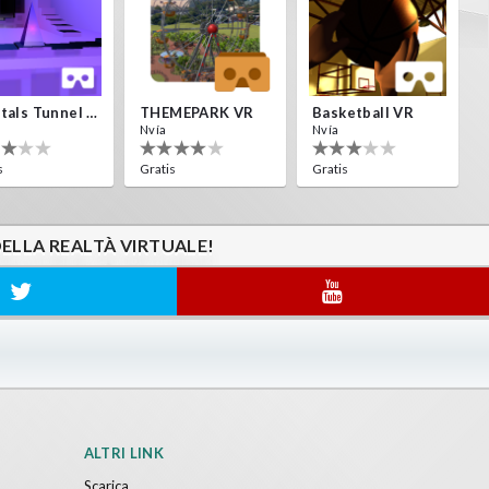
Crystals Tunnel VR
THEMEPARK VR
Basketball VR
Nvía
Nvía
s
Gratis
Gratis
DELLA REALTÀ VIRTUALE!
ALTRI LINK
Scarica