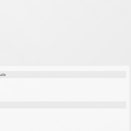
ded
ale