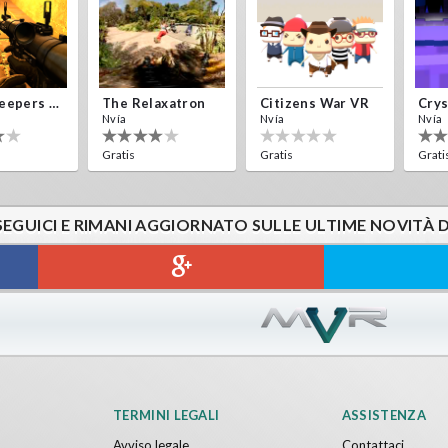
Alien Creepers VR
The Relaxatron
Citizens War VR
Nvía
Nvía
Nvía
Gratis
Gratis
Grati
SEGUICI E RIMANI AGGIORNATO SULLE ULTIME NOVITÀ 
Sword VR
Jumping Levels
Nvía
Gratis
TERMINI LEGALI
ASSISTENZA
Avviso legale
Contattaci