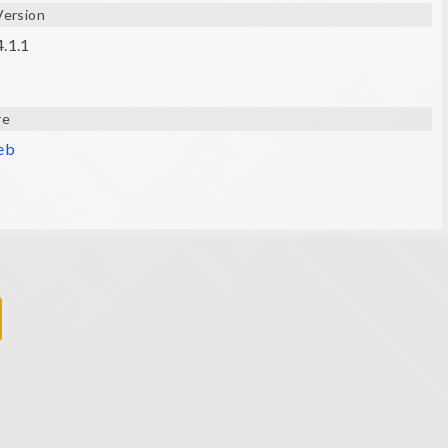
Version
4.1.1
re
web