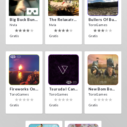
Big Buck Bunny
The Relaxatron
Bullers Of Buchan Aberdeen
Nvía
Nvía
ToroGames
Gratis
Gratis
Gratis
Fireworks On Victory Day
Tsuruda I Can Get Really Crazy
New Bom Bom Vr SBS 2020
ToroGames
ToroGames
ToroGames
Gratis
Gratis
Gratis