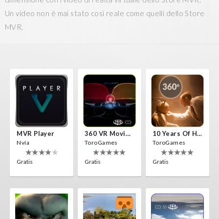
Un video non è mai stato così reale come quelli dello Store
MVR.
MVR Player
360 VR Movie Experience
10 Years Of Horror Nights
Nvía
ToroGames
ToroGames
Gratis
Gratis
Gratis