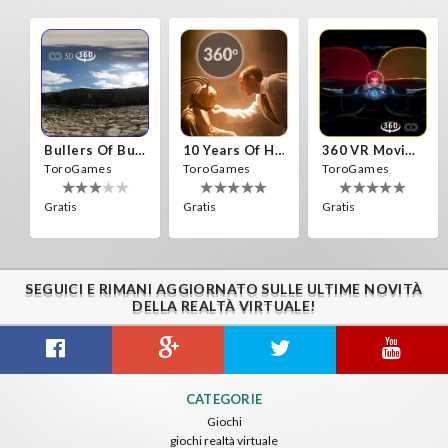
Bullers Of Buchan Aberdeen
10 Years Of Horror Nights
360 VR Movie Experience
ToroGames
ToroGames
ToroGames
Gratis
Gratis
Gratis
SEGUICI E RIMANI AGGIORNATO SULLE ULTIME NOVITÀ
DELLA REALTÀ VIRTUALE!
Gravity Box
Caminandes
New Bom Bom Vr SBS 2020
CATEGORIE
ToroGames
ToroGames
ToroGames
Giochi
giochi realtà virtuale