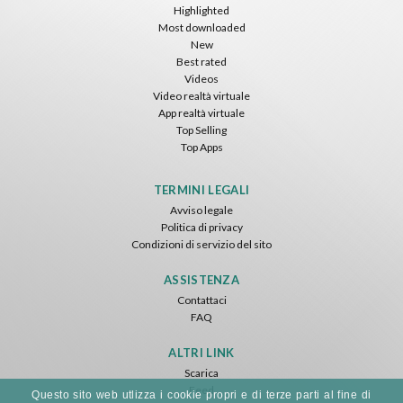
Gratis
Gratis
Gratis
Highlighted
Most downloaded
New
Best rated
Videos
Video realtà virtuale
App realtà virtuale
Top Selling
Top Apps
Tsuruda I Can Get Really Crazy
Fireworks On Victory Day
Blackjack VR
ToroGames
ToroGames
ToroGames
TERMINI LEGALI
Avviso legale
Gratis
Gratis
Gratis
Politica di privacy
Condizioni di servizio del sito
ASSISTENZA
Contattaci
FAQ
ALTRI LINK
Scarica
Feed
Archer VR
Questo sito web utlizza i cookie propri e di terze parti al fine di