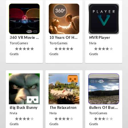
360 VR Movie Experience
10 Years Of Horror Nights
MVR Player
ToroGames
ToroGames
Nvía
Gratis
Gratis
Gratis
Big Buck Bunny
The Relaxatron
Bullers Of Buchan Aberdeen
Nvía
Nvía
ToroGames
Gratis
Gratis
Gratis