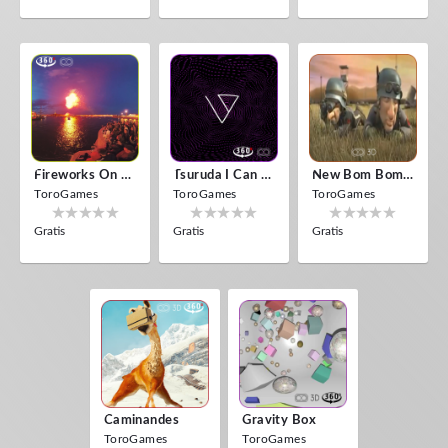
Fireworks On Victory Day
Tsuruda I Can Get Really Crazy
New Bom Bom Vr SBS 2020
ToroGames
ToroGames
ToroGames
Gratis
Gratis
Gratis
Caminandes
Gravity Box
ToroGames
ToroGames