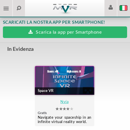
SCARICATI LA NOSTRA APP PER SMARTPHONE!
Scarica la app per Smartphone
In Evidenza
Space VR
Nvía
Gratis
Navigate your spaceship in an
infinite virtual reality world.