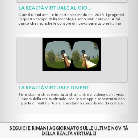
LA REALTÀ VIRTUALE AL GIORNO D'OGGI
Questi ultimi anni, e in particolar modo nel 2015, i progressi
in questo campo della tecnologia sono stati notevoli. A tal
punto che neanche le console di nuova generazione hanno
fatto un salto di qualità grande come quello delle app e dei
giochi di realtà virtuale. È ormai assodato che le app di realtà
virtuale stiano rapidamente trovando il loro spazio nel
mercato con prodotti di alta qualità e portando valore
aggiunto al mondo del divertimento e dell'industria
tecnologica. Tutti i settori ludici e quelli delle
telecomunicazioni stanno ormai scommettendo sulla realtà
virtuale.
LA REALTÀ VIRTUALE DIVENTERÀ PRESTO IL FUTURO DEI VIDEOGIOCHI
Se lo stanno chiedendo tutti gli amanti dei videogiochi, visto
il boom della realtà virtuale, con le sue app e soprattutto con
i giochi di realtà virtuale, che stanno spopolando da come si
può leggere su tutte le notizie e articoli dei più importanti
giornali e riviste tecnologiche. Al momento non abbiamo una
risposta certa, ma di sicuro gli HMD (Head-Mounted
Displays) stanno avendo un grande successo, come per
esempio gli occhiali VxMask e l'infinità di app e video di
SEGUICI E RIMANI AGGIORNATO SULLE ULTIME NOVITÀ
realtà virtuale che esistono già sul mercato, i quali stanno
DELLA REALTÀ VIRTUALE!
dando un assaggio del futuro della realtà virtuale.