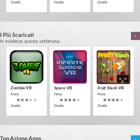
Gratis
Gratis
Gratis
I Più Scaricati
Gravity Box
+
ToroGames
In evidenza questa settimana
Gratis
Off Road Simulator VR
Helicopter VR
Roller Coaster VR
IDC Games
IDC Games
Narvia Games
Gratis
Gratis
Gratis
Zombie VR
Space VR
Fruit Slash VR
Nvía
Nvía
Nvía
Gratis
Gratis
Gratis
Top Azione Apps
HILL DRIVER VR
Jousting Knights VR
+