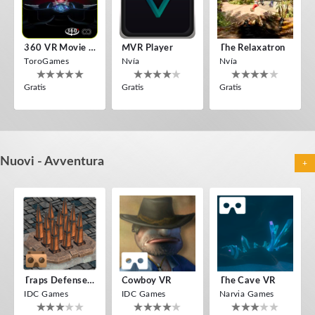
360 VR Movie Experience
MVR Player
The Relaxatron
ToroGames
Nvía
Nvía
Gratis
Gratis
Gratis
Nuovi - Avventura
+
Bullers Of Buchan Aberdeen
Fireworks On Victory Day
Tsuruda I Can Get Really Crazy
ToroGames
ToroGames
ToroGames
Gratis
Gratis
Gratis
Traps Defense VR
Cowboy VR
The Cave VR
IDC Games
IDC Games
Narvia Games