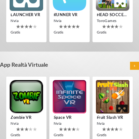
Gratis
Gratis
Gratis
LAUNCHER VR
RUNNER VR
HEAD SOCCER VR
Nvía
Nvía
ToroGames
Gratis
Gratis
Gratis
360 VR Movie Experience
ToroGames
Gratis
App Realtà Virtuale
Jumping Levels
Energy Sword VR
Infected VR
+
Nvía
Nvía
IDC Games
Gratis
Gratis
Gratis
UFO VR
Voxel Fly
Guitar VR
ToroGames
Cenda Games
IDC Games
Gratis
Gratis
Gratis
Zombie VR
Space VR
Fruit Slash VR
Nvía
Nvía
Nvía
Gratis
Gratis
Gratis