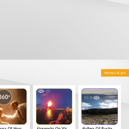
Mostra di più
10 Years Of Horror Nights
Fireworks On Victory Day
Bullers Of Buchan Aberdeen