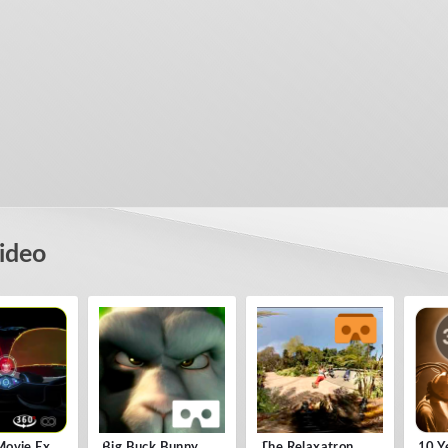
ideo
360 VR Movie Experience
Big Buck Bunny
The Relaxatron