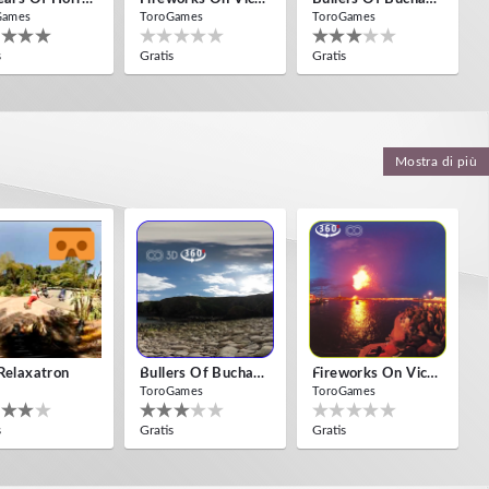
Games
ToroGames
ToroGames
s
Gratis
Gratis
Mostra di più
Relaxatron
Bullers Of Buchan Aberdeen
Fireworks On Victory Day
ToroGames
ToroGames
s
Gratis
Gratis