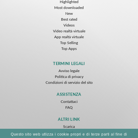
Highlighted
Most downloaded
New
Best rated
Videos
Video realtà virtuale
App realtà virtuale
Top Selling
Top Apps
TERMINI LEGALI
Avviso legale
Politica di privacy
Condizioni di servizio del sito
ASSISTENZA
Contattaci
FAQ
ALTRI LINK
Scarica
Feed
Questo sito web utlizza i cookie propri e di terze parti al fine di