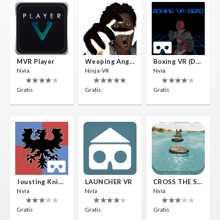
MVR Player
Weeping Angels VR
Boxing VR (Demo)
Nvía
Ninja-VR
Nvía
Gratis
Gratis
Gratis
Jousting Knights VR
LAUNCHER VR
CROSS THE SEA
Nvía
Nvía
Nvía
Gratis
Gratis
Gratis