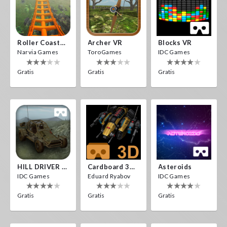
Roller Coaster VR
Archer VR
Blocks VR
Narvia Games
ToroGames
IDC Games
Gratis
Gratis
Gratis
HILL DRIVER VR
Cardboard 3D VR Space FPS Game
Asteroids
IDC Games
Eduard Ryabov
IDC Games
Gratis
Gratis
Gratis