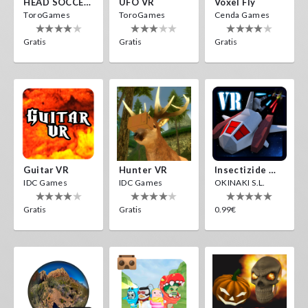
HEAD SOCCER VR
UFO VR
Voxel Fly
ToroGames
ToroGames
Cenda Games
Gratis
Gratis
Gratis
Guitar VR
Hunter VR
Insectizide Wars VR
IDC Games
IDC Games
OKINAKI S.L.
Gratis
Gratis
0.99€