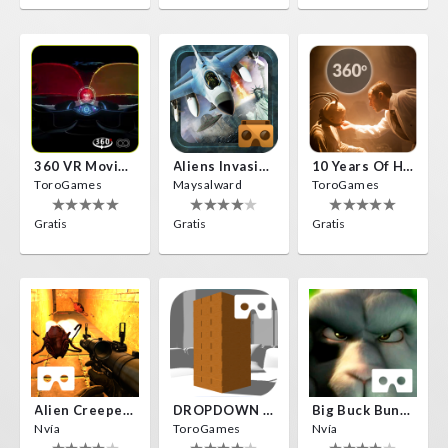
360 VR Movie Experience
Aliens Invasion VR
10 Years Of Horror Nights
ToroGames
Maysalward
ToroGames
Gratis
Gratis
Gratis
Alien Creepers VR
DROPDOWN VR
Big Buck Bunny
Nvía
ToroGames
Nvía