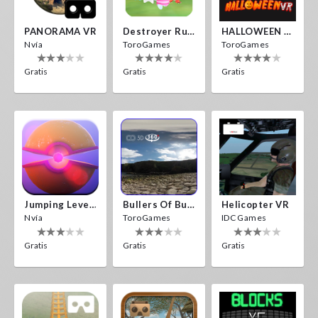
PANORAMA VR
Destroyer Run VR
HALLOWEEN VR
Nvía
ToroGames
ToroGames
Gratis
Gratis
Gratis
Jumping Levels
Bullers Of Buchan Aberdeen
Helicopter VR
Nvía
ToroGames
IDC Games
Gratis
Gratis
Gratis