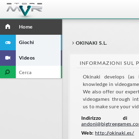
Home
Giochi
OKINAKI S.L.
Videos
INFORMAZIONI SUL
Okinaki develops (as 
knowledge in videogame
We also offer our exper
videogames through int
us to make sure your vid
Indirizzo di 
andoni@bigtreegames.c
Web:
http://okinaki.es/