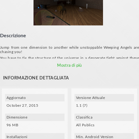
Descrizione
Jump from one dimension to another while unstoppable Weeping Angels are
chasing you!
You have to fix the structure of the universe in a desperate fight against these
mysterious creatures who cannot move if you look at them. When they move,
Mostra di più
they are really fast!
You cannot destroy a weeping angel, you can just run away. Do not turn your
head, do not blink but keep looking at them!
INFORMAZIONE DETTAGLIATA
Aggiornato
Versione Attuale
October 27, 2015
1.1 (7)
Dimensione
Classifica
96 MB
All Publics
Installazioni
Min. Android Version