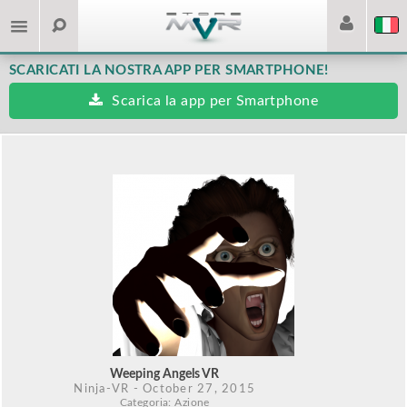
SCARICATI LA NOSTRA APP PER SMARTPHONE!
Scarica la app per Smartphone
Weeping Angels VR
Ninja-VR
- October 27, 2015
Categoria: Azione