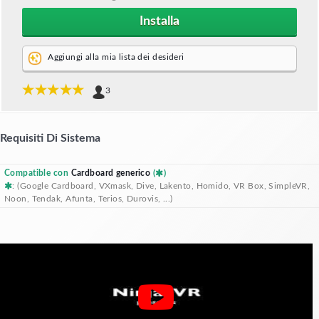
Installa
Aggiungi alla mia lista dei desideri
3
Requisiti Di Sistema
Compatible con
Cardboard generico
(
)
: (Google Cardboard, VXmask, Dive, Lakento, Homido, VR Box, SimpleVR,
Noon, Tendak, Afunta, Terios, Durovis, ...)