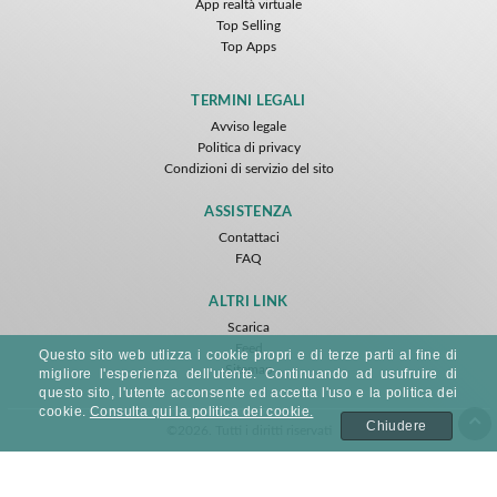
App realtà virtuale
Top Selling
Top Apps
TERMINI LEGALI
Avviso legale
Politica di privacy
Condizioni di servizio del sito
ASSISTENZA
Contattaci
FAQ
ALTRI LINK
Scarica
Feed
Questo sito web utlizza i cookie propri e di terze parti al fine di
Sitemap
migliore l'esperienza dell'utente. Continuando ad usufruire di
questo sito, l'utente acconsente ed accetta l'uso e la politica dei
cookie.
Consulta qui la politica dei cookie.
Chiudere
©2026. Tutti i diritti riservati