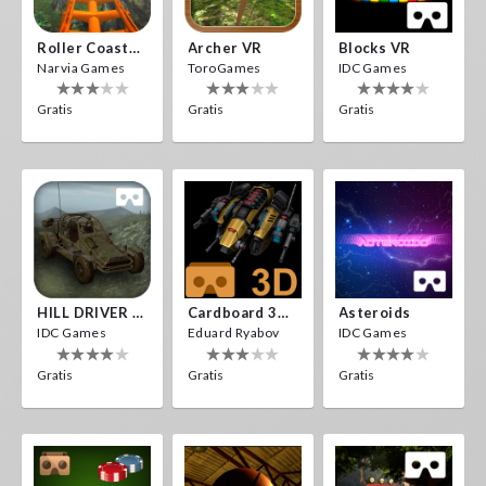
Roller Coaster VR
Archer VR
Blocks VR
Narvia Games
ToroGames
IDC Games
Gratis
Gratis
Gratis
HILL DRIVER VR
Cardboard 3D VR Space FPS Game
Asteroids
IDC Games
Eduard Ryabov
IDC Games
Gratis
Gratis
Gratis