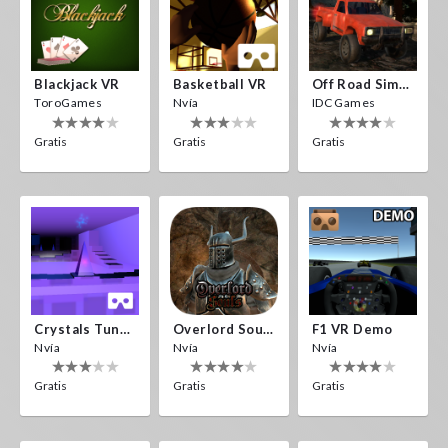
Blackjack VR
Basketball VR
Off Road Simulator VR
ToroGames
Nvía
IDC Games
Gratis
Gratis
Gratis
Crystals Tunnel VR
Overlord Souls
F1 VR Demo
Nvía
Nvía
Nvía
Gratis
Gratis
Gratis