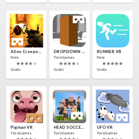
Alien Creepers VR
DROPDOWN VR
RUNNER VR
Nvía
ToroGames
Nvía
Gratis
Gratis
Gratis
Pigman VR
HEAD SOCCER VR
UFO VR
ToroGames
ToroGames
ToroGames