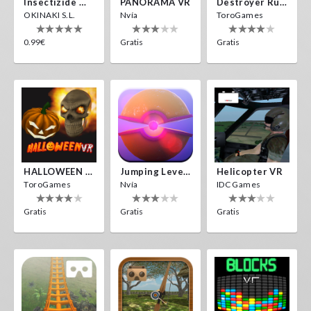
Insectizide Wars VR
PANORAMA VR
Destroyer Run VR
OKINAKI S.L.
Nvía
ToroGames
0.99€
Gratis
Gratis
HALLOWEEN VR
Jumping Levels
Helicopter VR
ToroGames
Nvía
IDC Games
Gratis
Gratis
Gratis