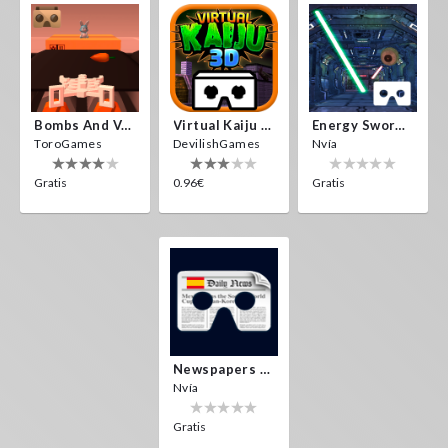
Bombs And Veggies
Virtual Kaiju 3D
Energy Sword VR
ToroGames
DevilishGames
Nvía
Gratis
0.96€
Gratis
Newspapers Spain VR
Nvía
Gratis