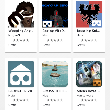
Weeping Angels VR
Boxing VR (Demo)
Jousting Knights VR
Ninja-VR
Nvía
Nvía
Gratis
Gratis
Gratis
LAUNCHER VR
CROSS THE SEA
Aliens Invasion VR
Nvía
Nvía
Maysalward
Gratis
Gratis
Gratis